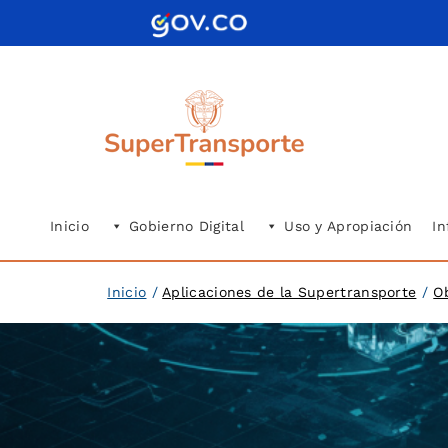
Saltar
al
contenido
Inicio
Gobierno Digital
Uso y Apropiación
In
Inicio
/
Aplicaciones de la Supertransporte
/
O