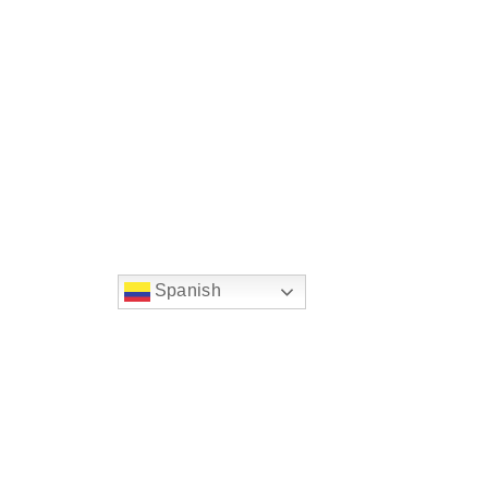
Spanish
Superintendencia de Transp
Sede principal
Dirección:
Diagonal 25 G # 95 A - 85 Bogotá D.C. 