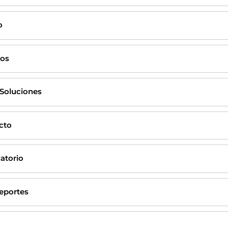
o
tos
 Soluciones
ecto
atorio
Reportes