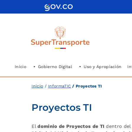
Saltar
al
contenido
Inicio
Gobierno Digital
Uso y Apropiación
In
Inicio
/
InformaTIC
/ Proyectos TI
Proyectos TI
El
dominio de Proyectos de TI
dentro del